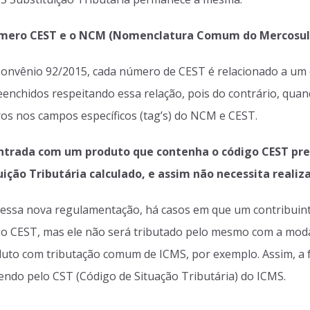
úmero CEST e o NCM (Nomenclatura Comum do Mercosul
Convênio 92/2015, cada número de CEST é relacionado a um
enchidos respeitando essa relação, pois do contrário, quand
ros nos campos específicos (tag’s) do NCM e CEST.
ntrada com um produto que contenha o código CEST pree
ção Tributária calculado, e assim não necessita realiza
ssa nova regulamentação, há casos em que um contribuinte
 CEST, mas ele não será tributado pelo mesmo com a moda
uto com tributação comum de ICMS, por exemplo. Assim, a f
endo pelo CST (Código de Situação Tributária) do ICMS.