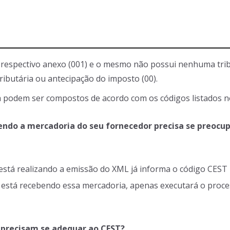
u respectivo anexo (001) e o mesmo não possui nenhuma trib
ributária ou antecipação do imposto (00).
da podem ser compostos de acordo com os códigos listados n
endo a mercadoria do seu fornecedor precisa se preoc
está realizando a emissão do XML já informa o código CEST
qual está recebendo essa mercadoria, apenas executará o proc
 precisam se adequar ao CEST?