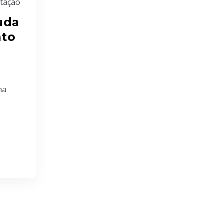
tação
uda
nto
ma